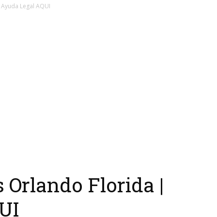
 Ayuda Legal AQUI
 Orlando Florida |
UI