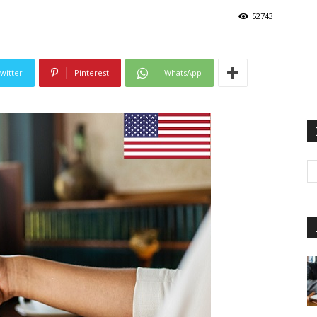
52743
witter
Pinterest
WhatsApp