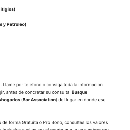
Litigios)
s y Petroleo)
. Llame por teléfono o consiga toda la información
gir, antes de concretar su consulta.
Busque
 Abogados
(
Bar Association
) del lugar en donde ese
de forma Gratuita o Pro Bono, consultes los valores
inclusive cual va ser el monto que le va a cobrar por