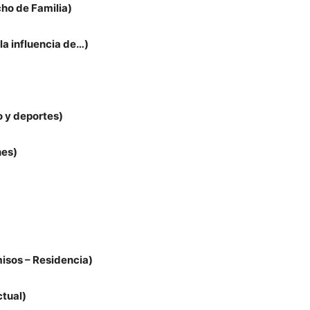
cho de Familia)
la influencia de…)
o y deportes)
nes)
misos – Residencia)
ctual)