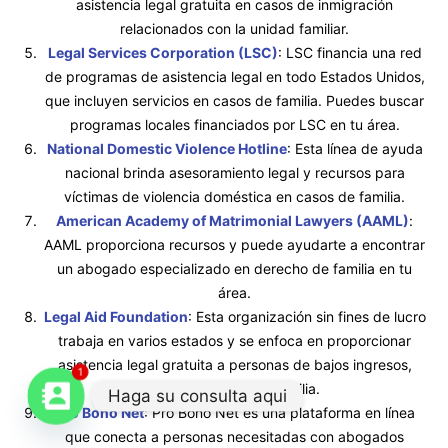
asistencia legal gratuita en casos de inmigración
relacionados con la unidad familiar.
Legal Services Corporation (LSC)
: LSC financia una red
de programas de asistencia legal en todo Estados Unidos,
que incluyen servicios en casos de familia. Puedes buscar
programas locales financiados por LSC en tu área.
National Domestic Violence Hotline
: Esta línea de ayuda
nacional brinda asesoramiento legal y recursos para
víctimas de violencia doméstica en casos de familia.
American Academy of Matrimonial Lawyers (AAML)
:
AAML proporciona recursos y puede ayudarte a encontrar
un abogado especializado en derecho de familia en tu
área.
Legal Aid Foundation
: Esta organización sin fines de lucro
trabaja en varios estados y se enfoca en proporcionar
asistencia legal gratuita a personas de bajos ingresos,
1
incluidos casos de familia.
Haga su consulta aqui
Pro Bono Net
: Pro Bono Net es una plataforma en línea
que conecta a personas necesitadas con abogados