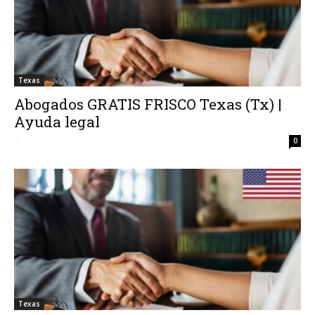
Texas
Abogados GRATIS FRISCO Texas (Tx) |
Ayuda legal
-
0
Texas