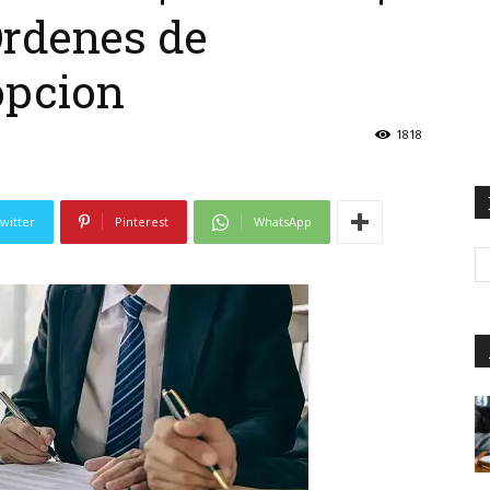
Ordenes de
opcion
1818
witter
Pinterest
WhatsApp