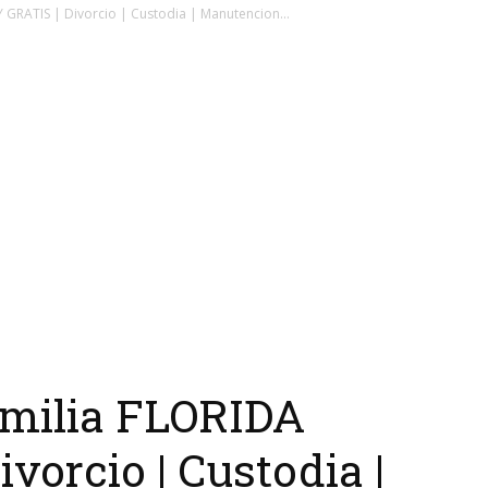
GRATIS | Divorcio | Custodia | Manutencion...
milia FLORIDA
vorcio | Custodia |