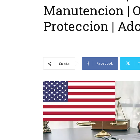
Manutencion | 
Proteccion | Ad
Facebook
T
Cuota