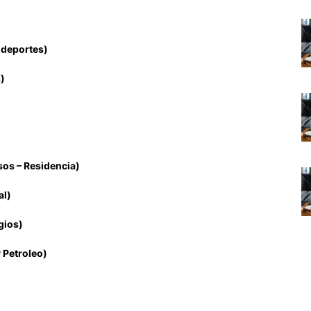
 deportes)
)
sos – Residencia)
al)
igios)
 Petroleo)