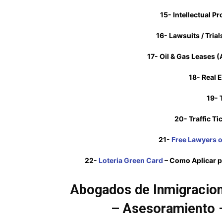
15- Intellectual P
16- Lawsuits / Trials
17- Oil & Gas Leases 
18- Real 
19- 
20- Traffic Ti
21-
Free Lawyers o
22-
Loteria Green Card
– Como Aplicar p
Abogados de Inmigracion 
– Asesoramiento –