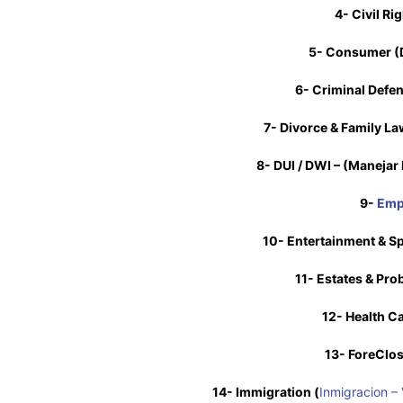
4- Civil Ri
5- Consumer (
6- Criminal Defe
7- Divorce & Family La
8- DUI / DWI – (Manejar 
9-
Emp
10- Entertainment & Sp
11- Estates & Pro
12- Health Ca
13- ForeClos
14- Immigration (
Inmigracion – 