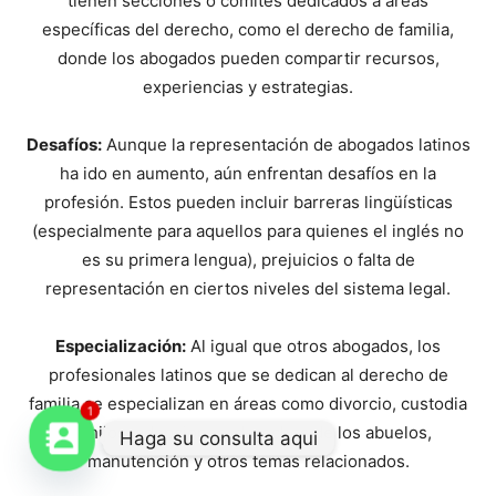
tienen secciones o comités dedicados a áreas
específicas del derecho, como el derecho de familia,
donde los abogados pueden compartir recursos,
experiencias y estrategias.
Desafíos:
Aunque la representación de abogados latinos
ha ido en aumento, aún enfrentan desafíos en la
profesión. Estos pueden incluir barreras lingüísticas
(especialmente para aquellos para quienes el inglés no
es su primera lengua), prejuicios o falta de
representación en ciertos niveles del sistema legal.
Especialización:
Al igual que otros abogados, los
profesionales latinos que se dedican al derecho de
familia se especializan en áreas como divorcio, custodia
1
de hijos, adopciones, derechos de los abuelos,
Haga su consulta aqui
manutención y otros temas relacionados.