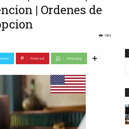
ncion | Ordenes de
opcion
1403
witter
Pinterest
WhatsApp