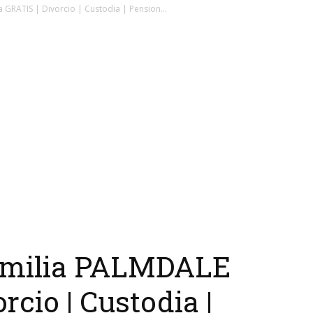
RATIS | Divorcio | Custodia | Pension...
amilia PALMDALE
rcio | Custodia |