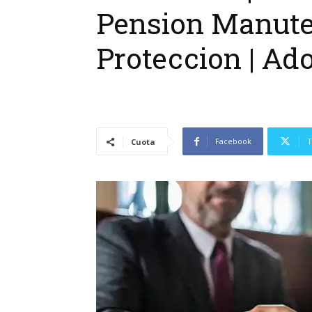
Pension Manute
Proteccion | Ad
Facebook
T
Cuota