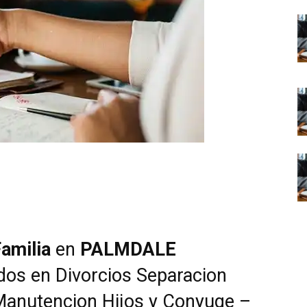
amilia
en
PALMDALE
dos en Divorcios Separacion
Manutencion Hijos y Conyuge –