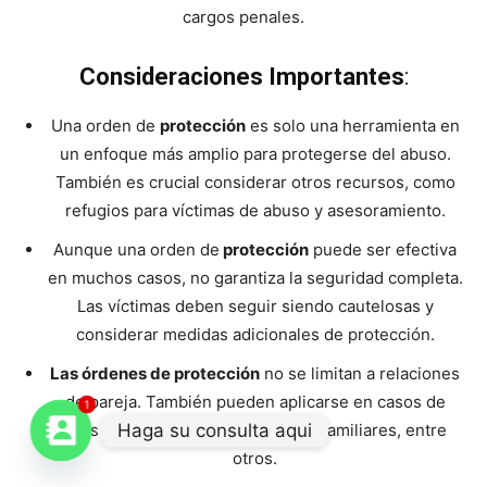
cargos penales.
Consideraciones Importantes
:
Una orden de
protección
es solo una herramienta en
un enfoque más amplio para protegerse del abuso.
También es crucial considerar otros recursos, como
refugios para víctimas de abuso y asesoramiento.
Aunque una orden de
protección
puede ser efectiva
en muchos casos, no garantiza la seguridad completa.
Las víctimas deben seguir siendo cautelosas y
considerar medidas adicionales de protección.
Las órdenes de protección
no se limitan a relaciones
de pareja. También pueden aplicarse en casos de
1
Haga su consulta aqui
acoso de desconocidos, vecinos, familiares, entre
otros.