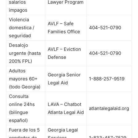
salarios
Lawyer Program
impagos
Violencia
AVLF – Safe
domestica /
404-521-0790
Families Office
seguridad
Desalojo
AVLF – Eviction
urgente (hasta
404-521-0790
Defense
200% FPL)
Adultos
Georgia Senior
mayores 60+
1-888-257-9519
Legal Aid
(todo Georgia)
Consulta
online 24hs
LAVA – Chatbot
atlantalegalaid.org
(bilingue
Atlanta Legal Aid
español)
Fuera de los 5
Georgia Legal
condados de
Services
1-833-457-7529