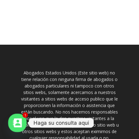
Abogados Estados Unidos (Este sitio web) no
tiene relación con ninguna firma de abogados o
abogados particulares ni tampoco con otros
sitios webs, solamente acercamos a nuestros
visitantes a sitios webs de acceso publico que le
proporcionen la información o asistencia que
están buscando. No nos hacemos responsables
1
por el uso que le den nuestros visitantes a la
Haga su consulta aqui
información suministrada por nuestro sitio web u
otros sitios webs y estos aceptan eximirnos de
cualquier responsabilidad al usarla o no.