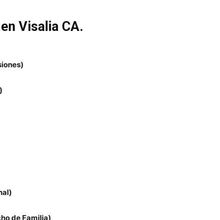
en Visalia CA.
siones)
)
nal)
cho de Familia)