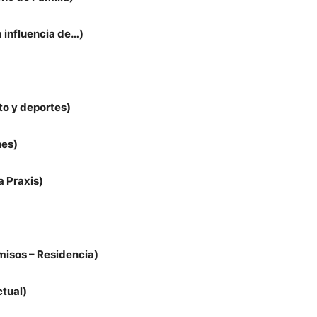
a influencia de…)
to y deportes)
nes)
a Praxis)
misos – Residencia)
ctual)