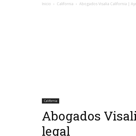
Inicio
California
Abogados Visalia California | Ay
California
Abogados Visali
legal