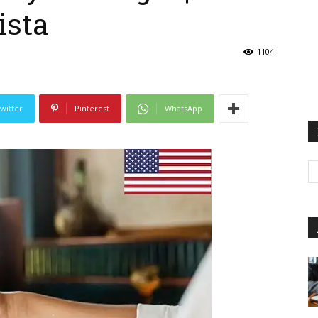
ista
1104
witter
Pinterest
WhatsApp