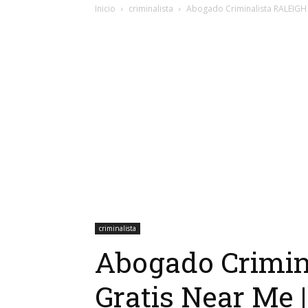
Inicio
criminalista
Abogado Criminalista RALEIGH N
criminalista
Abogado Crimin
Gratis Near Me |