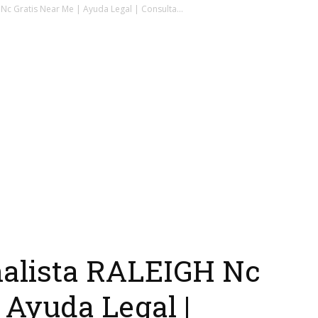
c Gratis Near Me | Ayuda Legal | Consulta...
alista RALEIGH Nc
 Ayuda Legal |