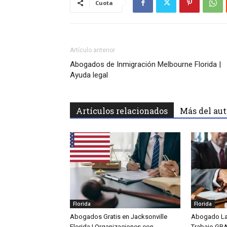
Cuota
Artículo anterior
Abogados de Inmigración Melbourne Florida |
Ayuda legal
Artículos relacionados
Más del aut
Florida
Florida
Abogados Gratis en Jacksonville
Abogado La
Florida | Organizaciones con
Trabajo GR