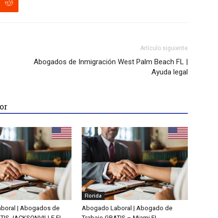
Artículo siguiente
Abogados de Inmigración West Palm Beach FL |
Ayuda legal
or
Florida
boral | Abogados de
Abogado Laboral | Abogado de
ATIS JACKSONVILLE FL
Trabajo GRATIS – Miami FL