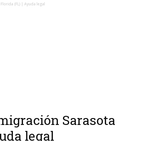
lorida (FL) | Ayuda legal
migración Sarasota
yuda legal