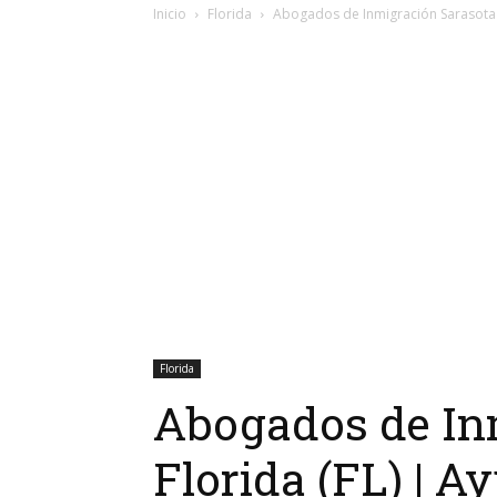
Inicio
Florida
Abogados de Inmigración Sarasota F
Florida
Abogados de In
Florida (FL) | A