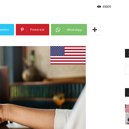
45009
witter
Pinterest
WhatsApp