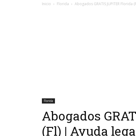
Inicio
Florida
Abogados GRATIS JUPITER Florida (F
Florida
Abogados GRATI
(Fl) | Ayuda lega