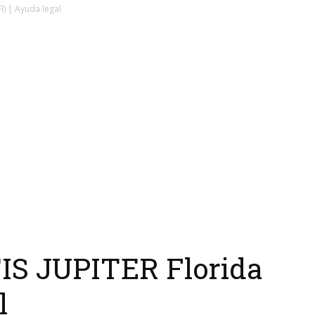
l) | Ayuda legal
S JUPITER Florida
l