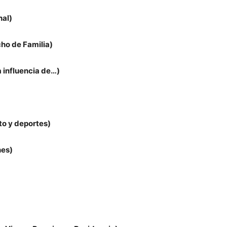
nal)
cho de Familia)
a influencia de…)
to y deportes)
nes)