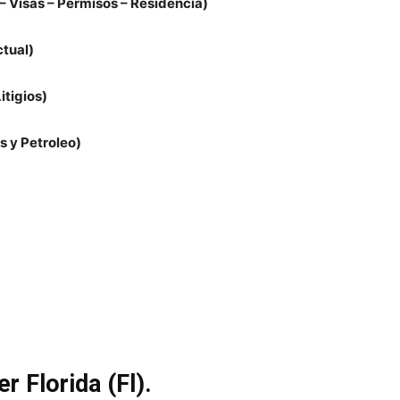
– Visas – Permisos – Residencia)
ctual)
Litigios)
s y Petroleo)
ter
Florida (Fl)
.