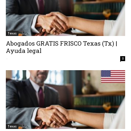
Texas
Abogados GRATIS FRISCO Texas (Tx) |
Ayuda legal
-
0
Texas